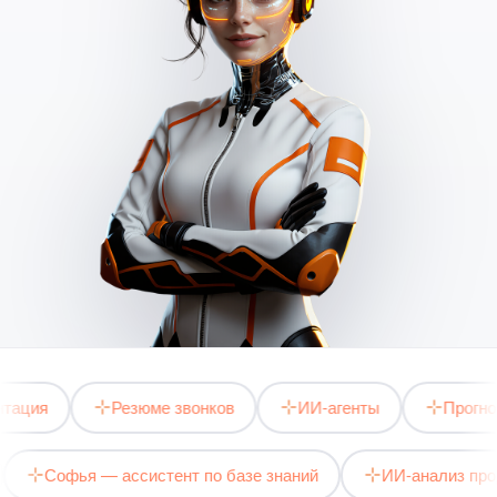
ия
Резюме звонков
ИИ-агенты
Прогноз от
дов
Софья — ассистент по базе знаний
ИИ-анали