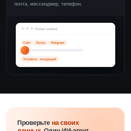
почта, мессенджер, телефон.
Новая заявка
Сайт
Почта
Telegram
Телефон · входящий
Проверьте
на своих
данных
. Один ИИ-агент