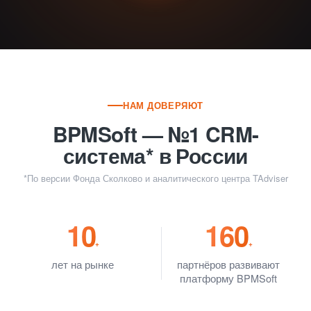
НАМ ДОВЕРЯЮТ
BPMSoft — №1 CRM-
система* в России
*По версии Фонда Сколково и аналитического центра TAdviser
10
160
+
+
лет на рынке
партнёров развивают
платформу BPMSoft