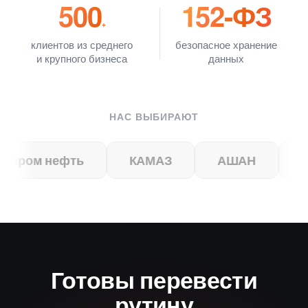
500
152-ФЗ
+
клиентов из среднего
безопасное хранение
и крупного бизнеса
данных
НАС ВЫБИРАЮТ
ом нефть
КАМАЗ
АШАН
ВСК
Готовы перевести
рутину